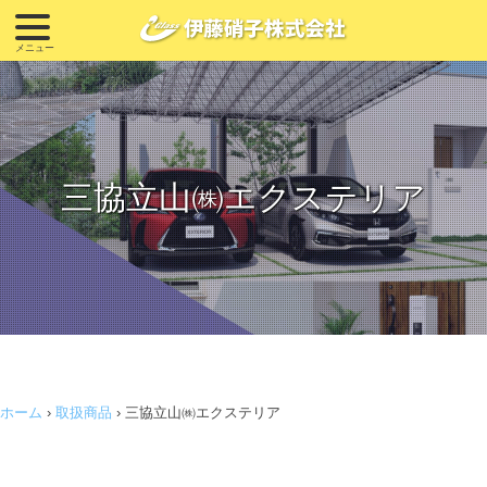
三協立山㈱エクステリア
ホーム
›
取扱商品
›
三協立山㈱エクステリア