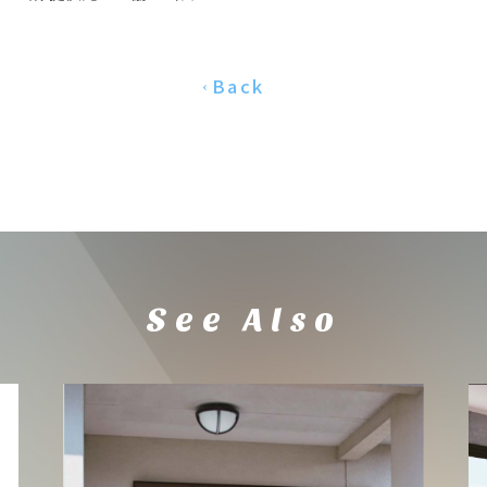
Back
‹
See Also